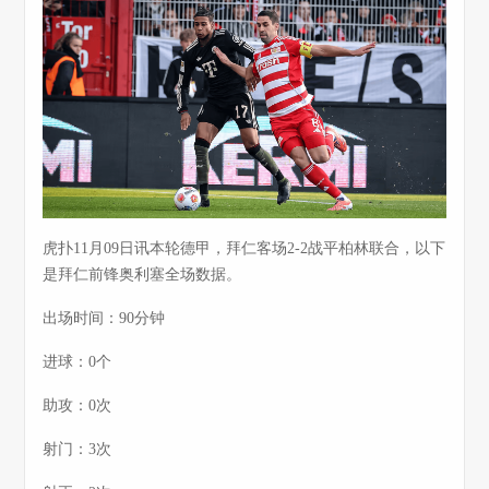
虎扑11月09日讯本轮德甲，拜仁客场2-2战平柏林联合，以下
是拜仁前锋奥利塞全场数据。
出场时间：90分钟
进球：0个
助攻：0次
射门：3次